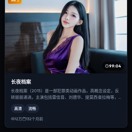
99:04
长夜档案
长夜档案（2015）是一部犯罪类动画作品，高概念设定，反
转层层递进。主演包括雷佳音、刘德华、提莫西·查拉梅等，
导演为雷德利·斯科特。
高清
流畅
12万
132个月前