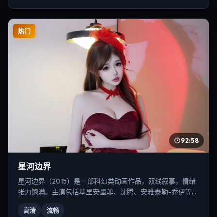
热门
92:58
星河边界
星河边界（2015）是一部科幻类动画作品，双线叙事，情绪
张力饱满。主演包括基里安·墨菲、沈腾、安雅·泰勒-乔伊等，
导演为冯小刚。
高清
流畅