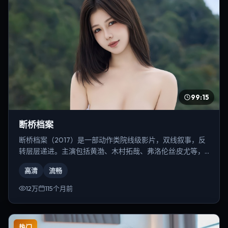
99:15
断桥档案
断桥档案（2017）是一部动作类院线级影片，双线叙事，反
转层层递进。主演包括黄渤、木村拓哉、弗洛伦丝·皮尤等，
导演为冯小刚。
高清
流畅
12万
115个月前
热门