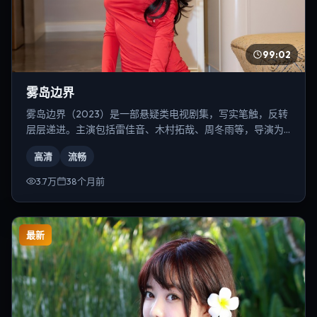
99:02
雾岛边界
雾岛边界（2023）是一部悬疑类电视剧集，写实笔触，反转
层层递进。主演包括雷佳音、木村拓哉、周冬雨等，导演为
是枝裕和。
高清
流畅
3.7万
38个月前
最新