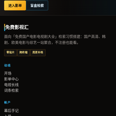
进入影单
盲盒检索
免费影视汇
面向「免费国产电影电视剧大全」检索习惯搭建：国产高清、韩
剧、欧美电影与综艺一站聚合，不注册也能看。
零贴片
跨终端
周更补档
动线
开场
影单中心
电视长线
词条检索
帐户
幕后手记