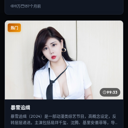
11万
137个月前
热门
99:33
暴雪追缉
暴雪追缉（2024）是一部动漫类综艺节目，高概念设定，反
转层层递进。主演包括易烊千玺、沈腾、基里安·墨菲等，导