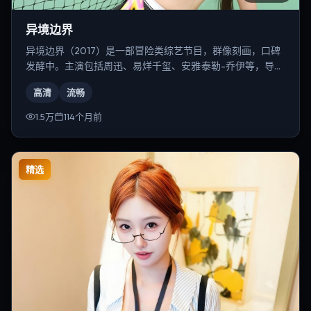
异境边界
异境边界（2017）是一部冒险类综艺节目，群像刻画，口碑
发酵中。主演包括周迅、易烊千玺、安雅·泰勒-乔伊等，导演
为贾樟柯。
高清
流畅
1.5万
114个月前
精选