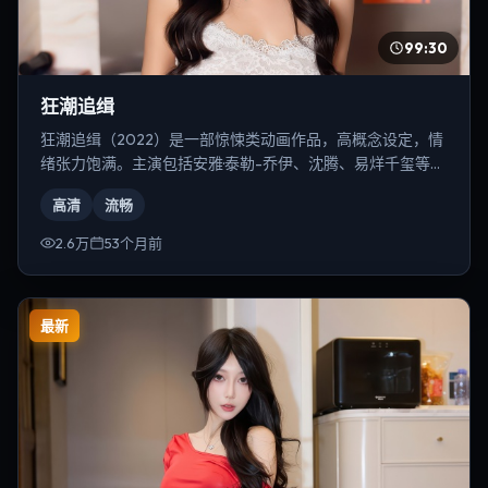
99:30
狂潮追缉
狂潮追缉（2022）是一部惊悚类动画作品，高概念设定，情
绪张力饱满。主演包括安雅·泰勒-乔伊、沈腾、易烊千玺等，
导演为冯小刚。
高清
流畅
2.6万
53个月前
最新