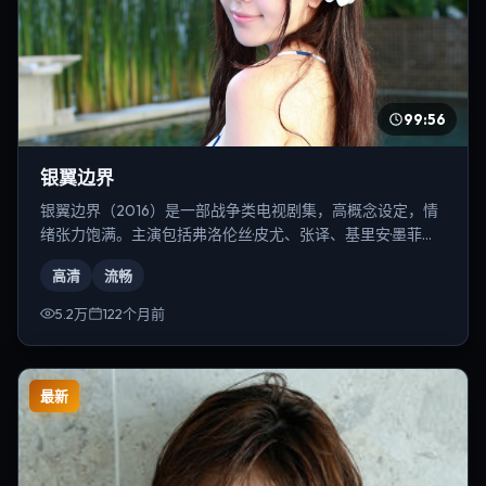
99:56
银翼边界
银翼边界（2016）是一部战争类电视剧集，高概念设定，情
绪张力饱满。主演包括弗洛伦丝·皮尤、张译、基里安·墨菲
等，导演为徐克。
高清
流畅
5.2万
122个月前
最新