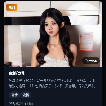
热门
99:50
危城边界
危城边界（2022）是一部战争类院线级影片，双线叙事，情
绪张力饱满。主演包括古天乐、张译、黄渤等，导演为奉俊
昊。
高清
流畅
11万
54个月前