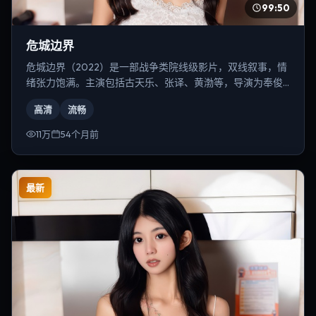
99:50
危城边界
危城边界（2022）是一部战争类院线级影片，双线叙事，情
绪张力饱满。主演包括古天乐、张译、黄渤等，导演为奉俊
昊。
高清
流畅
11万
54个月前
最新