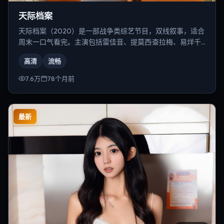
天际档案
天际档案（2020）是一部战争类综艺节目，双线叙事，适合
周末一口气看完。主演包括雷佳音、提莫西·查拉梅、易烊千
玺等，导演为朴赞郁。
高清
流畅
7.6万
78个月前
最新