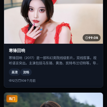
99:08
寒锋回响
寒锋回响（2017）是一部科幻类院线级影片，双线叙事，视
听语言突出。主演包括马东锡、黄渤、凯特·布兰切特等，导
演为郭帆。
高清
流畅
12万
108个月前
热门