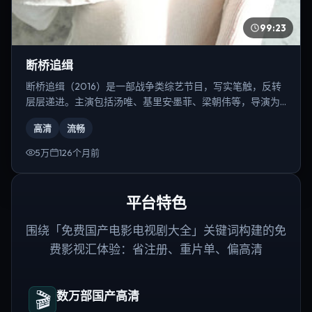
99:23
断桥追缉
断桥追缉（2016）是一部战争类综艺节目，写实笔触，反转
层层递进。主演包括汤唯、基里安·墨菲、梁朝伟等，导演为
史蒂文·斯皮尔伯格。
高清
流畅
5万
126个月前
平台特色
围绕「免费国产电影电视剧大全」关键词构建的免
费影视汇体验：省注册、重片单、偏高清
🎬
数万部国产高清