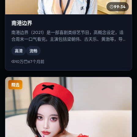
99:34
南港边界
南港边界（2021）是一部喜剧类综艺节目，高概念设定，适
合周末一口气看完。主演包括梁朝伟、古天乐、黄渤等，导
演为丹尼斯·维伦纽瓦。
高清
流畅
10万
67个月前
精选